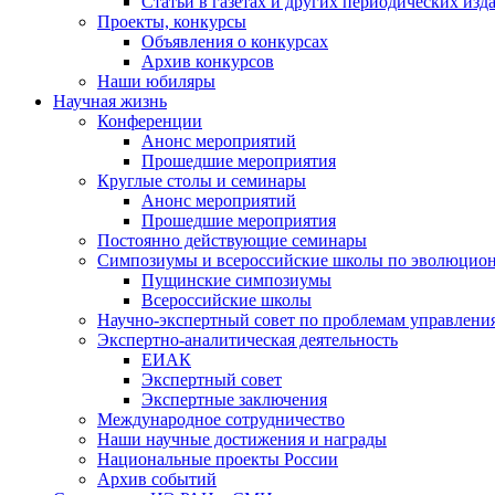
Статьи в газетах и других периодических изд
Проекты, конкурсы
Объявления о конкурсах
Архив конкурсов
Наши юбиляры
Научная жизнь
Конференции
Анонс мероприятий
Прошедшие мероприятия
Круглые столы и семинары
Анонс мероприятий
Прошедшие мероприятия
Постоянно действующие семинары
Симпозиумы и всероссийские школы по эволюцио
Пущинские симпозиумы
Всероссийские школы
Научно-экспертный совет по проблемам управлени
Экспертно-аналитическая деятельность
ЕИАК
Экспертный совет
Экспертные заключения
Международное сотрудничество
Наши научные достижения и награды
Национальные проекты России
Архив событий