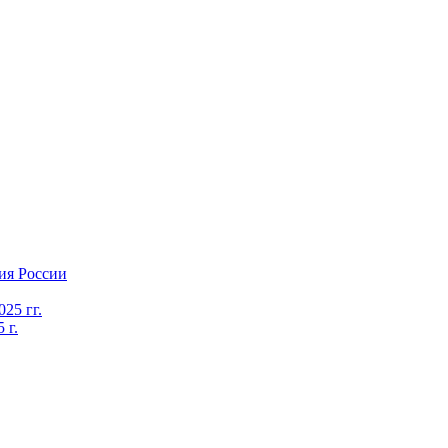
ия России
25 гг.
 г.