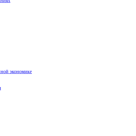
аниях
нной экономике
я