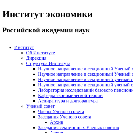
Институт экономики
Российской академии наук
Институт
Об Институте
Дирекция
Структура Института
Научное направление и секционный Ученый с
Научное направление и секционный Ученый с
Научное направление и секционный ученый с
Научное направление и секционный ученый с
Лаборатория исследований базового пенсионн
Кафедра экономической теории
Аспирантура и докторантура
Ученый совет
Члены Ученого совета
Заседания Ученого совета
Архив
Заседания секционных Ученых советов
Архив