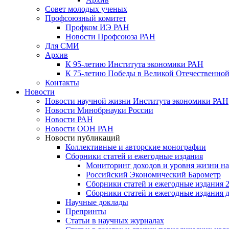
Совет молодых ученых
Профсоюзный комитет
Профком ИЭ РАН
Новости Профсоюза РАН
Для СМИ
Архив
К 95-летию Института экономики РАН
К 75-летию Победы в Великой Отечественной
Контакты
Новости
Новости научной жизни Института экономики РАН
Новости Минобрнауки России
Новости РАН
Новости ООН РАН
Новости публикаций
Коллективные и авторские монографии
Сборники статей и ежегодные издания
Мониторинг доходов и уровня жизни на
Российский Экономический Барометр
Сборники статей и ежегодные издания 2
Сборники статей и ежегодные издания до
Научные доклады
Препринты
Статьи в научных журналах