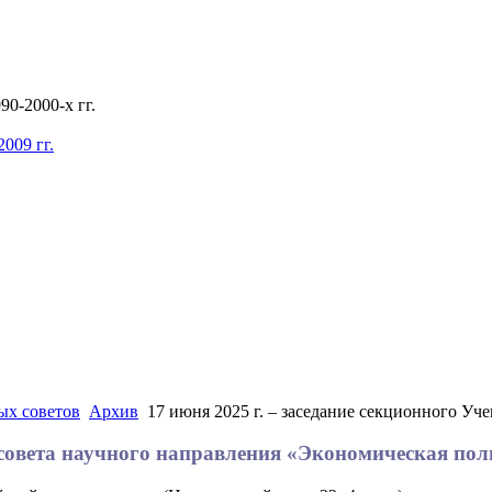
0-2000-х гг.
009 гг.
ых советов
Архив
17 июня 2025 г. – заседание секционного Уч
о совета научного направления «Экономическая по