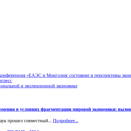
я конференция «ЕАЭС и Монголия: состояние и перспективы эко
нгресс
циональной и эволюционной экономике
Армения в условиях фрагментации мировой экономики: вызов
наук прошел совместный...
Подробнее...