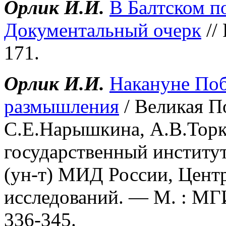
Орлик И.И.
В Балтском п
Документальный очерк
//
171.
Орлик И.И.
Накануне Поб
размышления
/ Великая По
С.Е.Нарышкина, А.В.Торк
государственный инстит
(ун-т) МИД России, Цент
исследований. — М. : МГ
336-345.