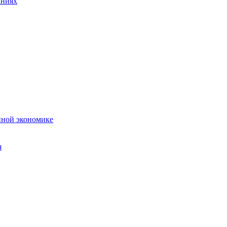
аниях
нной экономике
я