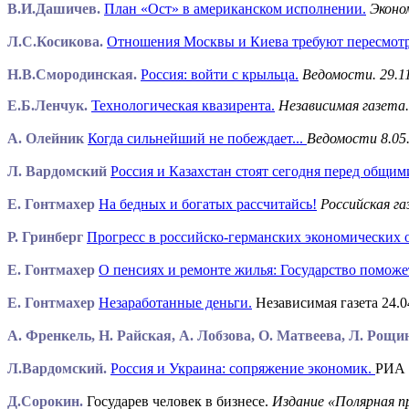
В.И.Дашичев.
План «Ост» в американском исполнении.
Эконом
Л.С.Косикова.
Отношения Москвы и Киева требуют пересмотр
Н.В.Смородинская.
Россия: войти с крыльца.
Ведомости. 29.11
Е.Б.Ленчук.
Технологическая квазирента.
Независимая газета.
А. Олейник
Когда сильнейший не побеждает...
Ведомости 8.05
Л. Вардомский
Россия и Казахстан стоят сегодня перед общим
Е. Гонтмахер
На бедных и богатых рассчитайсь!
Российская га
Р. Гринберг
Прогресс в российско-германских экономических
Е. Гонтмахер
О пенсиях и ремонте жилья: Государство поможет
Е. Гонтмахер
Незаработанные деньги.
Независимая газета 24.0
А. Френкель, Н. Райская, А. Лобзова, О. Матвеева, Л. Рощ
Л.Вардомский.
Россия и Украина: сопряжение экономик
.
РИА 
Д.Сорокин.
Государев человек в бизнесе.
Издание «Полярная пр