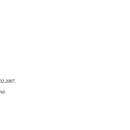
.
02.2007.
ru)
.