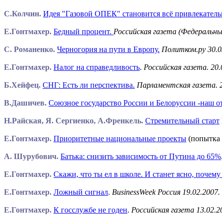
С.Колчин.
Идея "Газовой ОПЕК" становится всё привлекатель
Е.Гонтмахер.
Бедный процент
.
Российская газета (Федеральный
С. Романенко.
Черногория на пути в Европу.
Политком.ру 30.0
Е.Гонтмахер.
Налог на справедливость
.
Российская газета. 20.
Б.Хейфец.
СНГ: Есть ли перспектива.
Парламентская газета. 2
В.Дашичев.
Союзное государство России и Белоруссии -наш о
Н.Райская, Я. Сергиенко, А.Френкель.
Стремительный старт
Е.Гонтмахер.
Приоритетные национальные проекты
(попытка
А. Шурубович.
Батька: снизить зависимость от Путина до 65%
Е.Гонтмахер.
Скажи, что ты ел в школе. И станет ясно, почему
Е.Гонтмахер.
Ложный сигнал
.
BusinessWeek Россия 19.02.2007.
Е.Гонтмахер.
К госслужбе не годен
.
Российская газета 13.02.2