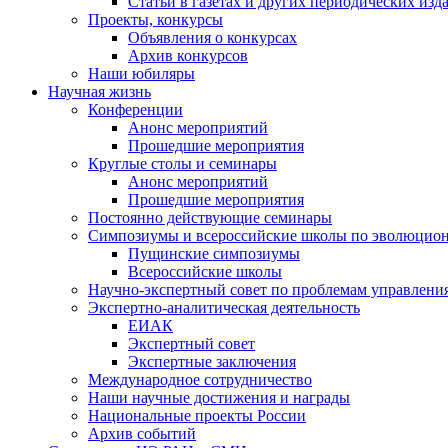
Статьи в газетах и других периодических изд
Проекты, конкурсы
Объявления о конкурсах
Архив конкурсов
Наши юбиляры
Научная жизнь
Конференции
Анонс мероприятий
Прошедшие мероприятия
Круглые столы и семинары
Анонс мероприятий
Прошедшие мероприятия
Постоянно действующие семинары
Симпозиумы и всероссийские школы по эволюцио
Пущинские симпозиумы
Всероссийские школы
Научно-экспертный совет по проблемам управлени
Экспертно-аналитическая деятельность
ЕИАК
Экспертный совет
Экспертные заключения
Международное сотрудничество
Наши научные достижения и награды
Национальные проекты России
Архив событий