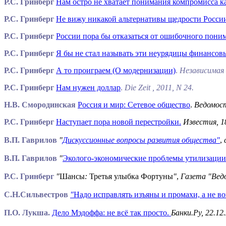
Р.С. Гринберг
Нам остро не хватает понимания компромисса к
Р.С. Гринберг
Не вижу никакой альтернативы щедрости Росси
Р.С. Гринберг
России пора бы отказаться от ошибочного пони
Р.С. Гринберг
Я бы не стал называть эти неурядицы финансов
Р.С. Гринберг
А то проиграем (О модернизации)
.
Независимая 
Р.С. Гринберг
Нам нужен доллар
.
Die Zeit , 2011, N 24.
Н.В. Смородинская
Россия и мир: Сетевое общество
.
Ведомост
Р.С. Гринберг
Наступает пора новой перестройки.
Известия, 1
В.П. Гаврилов
"
Дискуссионные вопросы развития общества"
,
В.П. Гаврилов
"
Эколого-экономические проблемы утилизации 
Р.С. Гринберг
"
Шансы
:
Третья улыбка Фортуны
"
,
Газета "Ве
С.Н.Cильвестров
"
Надо исправлять изъяны и промахи, а не 
П.О. Лукша.
Дело Мэдоффа: не всё так просто
.
Банки.Ру, 22.12