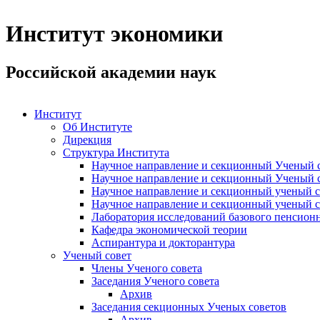
Институт экономики
Российской академии наук
Институт
Об Институте
Дирекция
Структура Института
Научное направление и секционный Ученый с
Научное направление и секционный Ученый с
Научное направление и секционный ученый с
Научное направление и секционный ученый с
Лаборатория исследований базового пенсионн
Кафедра экономической теории
Аспирантура и докторантура
Ученый совет
Члены Ученого совета
Заседания Ученого совета
Архив
Заседания секционных Ученых советов
Архив