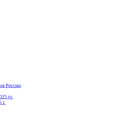
ия России
25 гг.
 г.