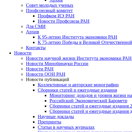
Совет молодых ученых
Профсоюзный комитет
Профком ИЭ РАН
Новости Профсоюза РАН
Для СМИ
Архив
К 95-летию Института экономики РАН
К 75-летию Победы в Великой Отечественной
Контакты
Новости
Новости научной жизни Института экономики РАН
Новости Минобрнауки России
Новости РАН
Новости ООН РАН
Новости публикаций
Коллективные и авторские монографии
Сборники статей и ежегодные издания
Мониторинг доходов и уровня жизни на
Российский Экономический Барометр
Сборники статей и ежегодные издания 2
Сборники статей и ежегодные издания до
Научные доклады
Препринты
Статьи в научных журналах