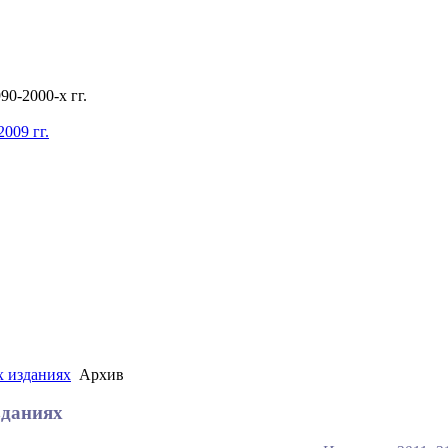
0-2000-х гг.
009 гг.
х изданиях
Архив
зданиях