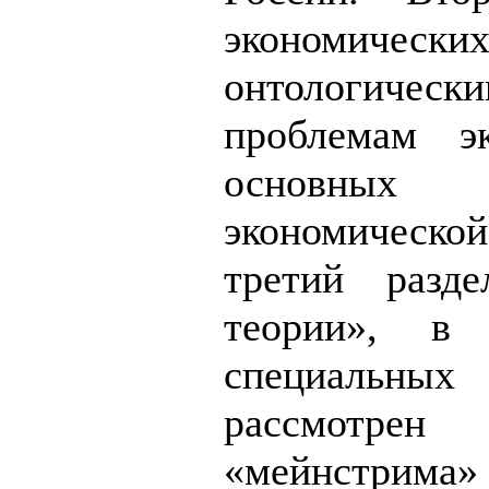
экономическ
онтологиче
проблемам эк
основных п
экономической
третий разд
теории», в 
специальны
рассмотре
«мейнстрима» 