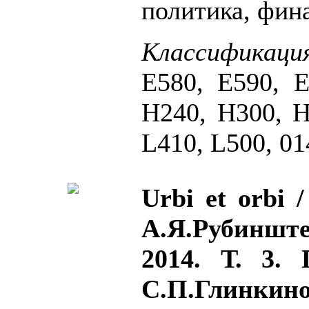
политика, фин
Классификаци
Е580, Е590, Е
H240, Н300, Н
L410, L500, 01
Urbi et orbi 
А.Я.Рубинште
2014. Т. 3.
С.П.Глинкин