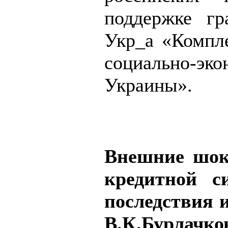
поддержке г
Укр_а «Компле
социально-эко
Украины».
Внешние шок
кредитной с
последствия и
В.К.Бурлачк