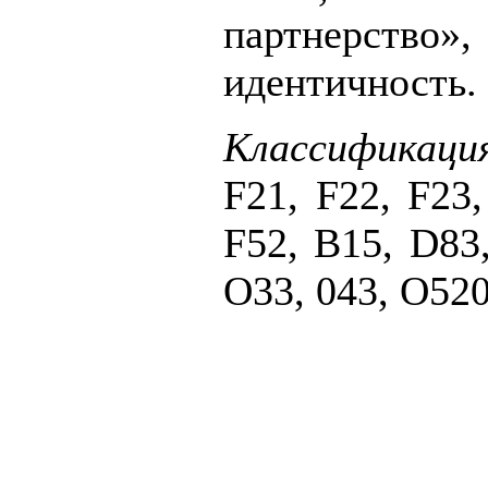
партнерств
идентичность.
Классификаци
F21, F22, F23,
F52, B15, D83
O33, 043, O520,