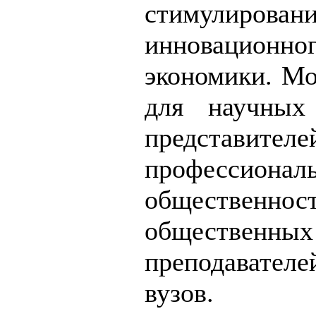
стимулиро
инновационн
экономики. Мо
для научных 
представител
професси
общественнос
общественн
преподавател
вузов.