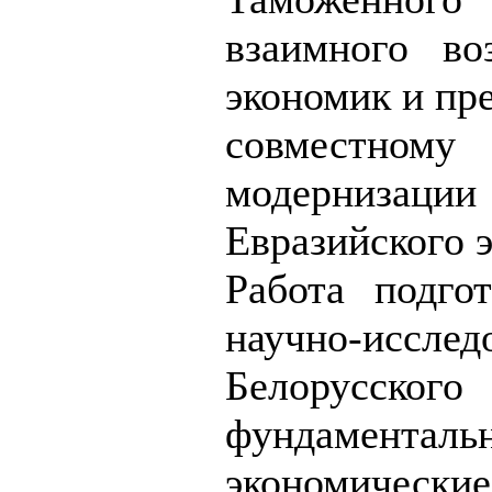
взаимного во
экономик и пр
совместном
модернизац
Евразийского 
Работа подго
научно-иссле
Белорусског
фундаменталь
экономичес