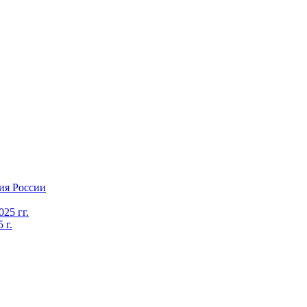
ия России
25 гг.
 г.