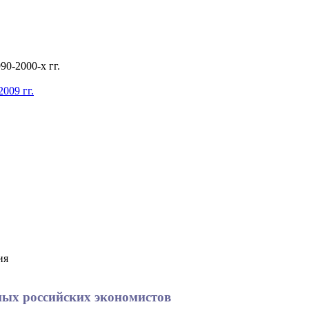
0-2000-х гг.
009 гг.
ия
ных российских экономистов