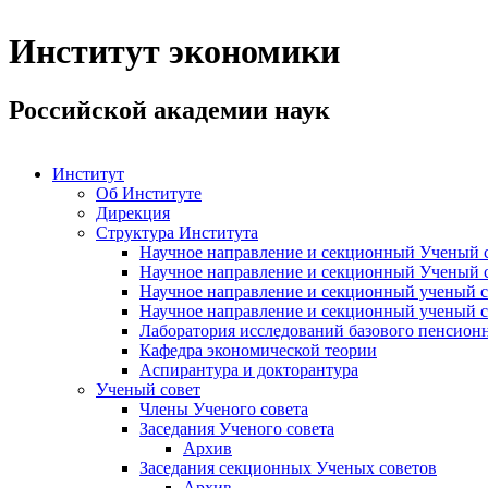
Институт экономики
Российской академии наук
Институт
Об Институте
Дирекция
Структура Института
Научное направление и секционный Ученый с
Научное направление и секционный Ученый с
Научное направление и секционный ученый с
Научное направление и секционный ученый с
Лаборатория исследований базового пенсионн
Кафедра экономической теории
Аспирантура и докторантура
Ученый совет
Члены Ученого совета
Заседания Ученого совета
Архив
Заседания секционных Ученых советов
Архив