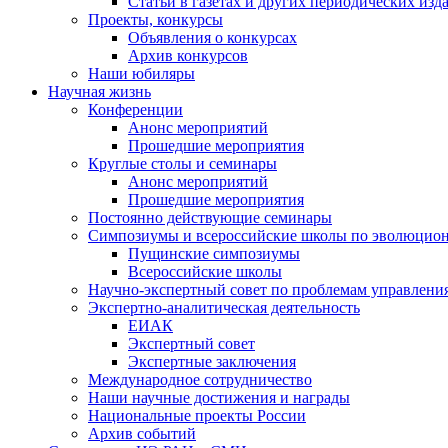
Статьи в газетах и других периодических изд
Проекты, конкурсы
Объявления о конкурсах
Архив конкурсов
Наши юбиляры
Научная жизнь
Конференции
Анонс мероприятий
Прошедшие мероприятия
Круглые столы и семинары
Анонс мероприятий
Прошедшие мероприятия
Постоянно действующие семинары
Симпозиумы и всероссийские школы по эволюцио
Пущинские симпозиумы
Всероссийские школы
Научно-экспертный совет по проблемам управлени
Экспертно-аналитическая деятельность
ЕИАК
Экспертный совет
Экспертные заключения
Международное сотрудничество
Наши научные достижения и награды
Национальные проекты России
Архив событий