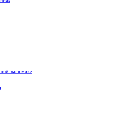
аниях
нной экономике
я