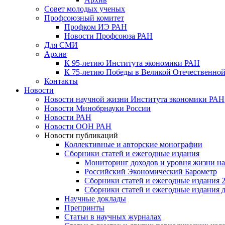
Совет молодых ученых
Профсоюзный комитет
Профком ИЭ РАН
Новости Профсоюза РАН
Для СМИ
Архив
К 95-летию Института экономики РАН
К 75-летию Победы в Великой Отечественной
Контакты
Новости
Новости научной жизни Института экономики РАН
Новости Минобрнауки России
Новости РАН
Новости ООН РАН
Новости публикаций
Коллективные и авторские монографии
Сборники статей и ежегодные издания
Мониторинг доходов и уровня жизни на
Российский Экономический Барометр
Сборники статей и ежегодные издания 2
Сборники статей и ежегодные издания до
Научные доклады
Препринты
Статьи в научных журналах