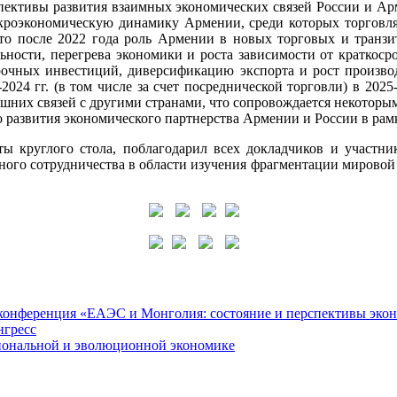
рспективы развития взаимных экономических связей России и А
кроэкономическую динамику Армении, среди которых торговля
о после 2022 года роль Армении в новых торговых и транзит
ности, перегрева экономики и роста зависимости от краткоср
очных инвестиций, диверсификацию экспорта и рост производ
024 гг. (в том числе за счет посреднической торговли) в 2025
нешних связей с другими странами, что сопровождается некотор
о развития экономического партнерства Армении и России в рам
ы круглого стола, поблагодарил всех докладчиков и участни
ного сотрудничества в области изучения фрагментации мировой
я конференция «ЕАЭС и Монголия: состояние и перспективы эко
нгресс
циональной и эволюционной экономике