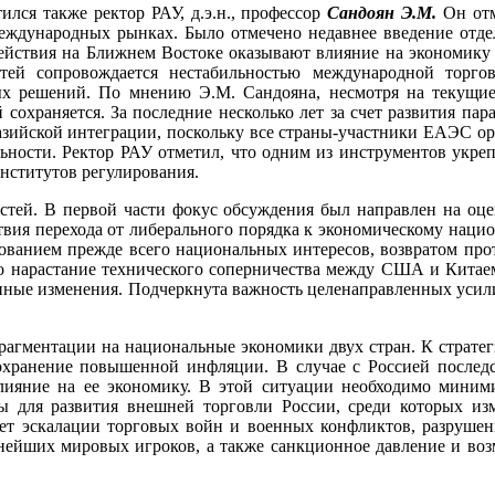
ился также ректор РАУ, д.э.н., профессор
Сандоян Э.М.
Он от
международных рынках. Было отмечено недавнее введение от
действия на Ближнем Востоке оказывают влияние на экономику 
ей сопровождается нестабильностью международной торгов
ых решений. По мнению Э.М. Сандояна, несмотря на текущие
 сохраняется. За последние несколько лет за счет развития п
разийской интеграции, поскольку все страны-участники ЕАЭС о
ности. Ректор РАУ отметил, что одним из инструментов укрепл
нститутов регулирования.
стей. В первой части фокус обсуждения был направлен на оце
твия перехода от либерального порядка к экономическому нацио
ованием прежде всего национальных интересов, возвратом пр
о нарастание технического соперничества между США и Китаем.
венные изменения. Подчеркнута важность целенаправленных уси
рагментации на национальные экономики двух стран. К страте
сохранение повышенной инфляции. В случае с Россией послед
лияние на ее экономику. В этой ситуации необходимо миним
вы для развития внешней торговли России, среди которых и
чет эскалации торговых войн и военных конфликтов, разруше
нейших мировых игроков, а также санкционное давление и воз