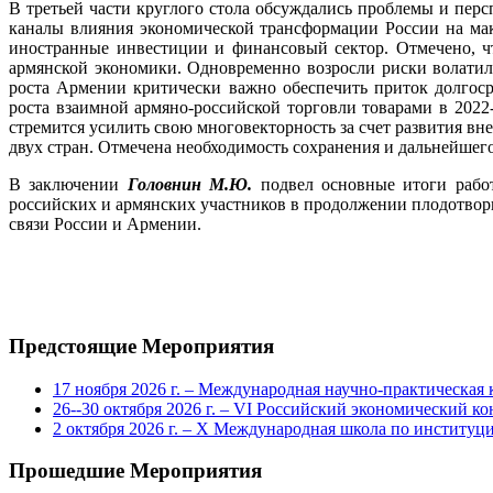
В третьей части круглого стола обсуждались проблемы и пе
каналы влияния экономической трансформации России на ма
иностранные инвестиции и финансовый сектор. Отмечено, чт
армянской экономики. Одновременно возросли риски волатиль
роста Армении критически важно обеспечить приток долгоср
роста взаимной армяно-российской торговли товарами в 2022-2
стремится усилить свою многовекторность за счет развития в
двух стран. Отмечена необходимость сохранения и дальнейшег
В заключении
Головнин М.Ю.
подвел основные итоги работ
российских и армянских участников в продолжении плодотвор
связи России и Армении.
Предстоящие Мероприятия
17 ноября 2026 г. – Международная научно-практическа
26--30 октября 2026 г. – VI Российский экономический ко
2 октября 2026 г. – X Международная школа по институ
Прошедшие Мероприятия