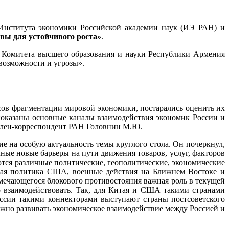
нститута экономики Российской академии наук (ИЭ РАН) и
вы для устойчивого роста»
.
я Комитета высшего образования и науки Республики Армения
возможности и угрозы».
ссов фрагментации мировой экономики, постарались оценить их
показаны основные каналы взаимодействия экономик России и
 член-корреспондент РАН Головнин М.Ю.
е на особую актуальность темы круглого стола. Он почеркнул,
ные новые барьеры на пути движения товаров, услуг, факторов
ются различные политические, геополитические, экономические
овая политика США, военные действия на Ближнем Востоке и
мечающегося блокового противостояния важная роль в текущей
о взаимодействовать. Так, для Китая и США такими странами
ссии такими коннекторами выступают страны постсоветского
ажно развивать экономическое взаимодействие между Россией и