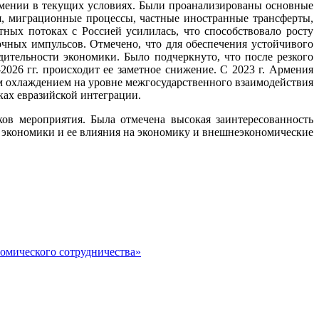
рмении в текущих условиях. Были проанализированы основные
, миграционные процессы, частные иностранные трансферты,
ных потоках с Россией усилилась, что способствовало росту
очных импульсов. Отмечено, что для обеспечения устойчивого
ительности экономики. Было подчеркнуто, что после резкого
-2026 гг. происходит ее заметное снижение. С 2023 г. Армения
ым охлаждением на уровне межгосударственного взаимодействия
ках евразийской интеграции.
ков мероприятия. Была отмечена высокая заинтересованность
 экономики и ее влияния на экономику и внешнеэкономические
номического сотрудничества»