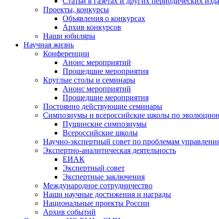
Статьи в газетах и других периодических изд
Проекты, конкурсы
Объявления о конкурсах
Архив конкурсов
Наши юбиляры
Научная жизнь
Конференции
Анонс мероприятий
Прошедшие мероприятия
Круглые столы и семинары
Анонс мероприятий
Прошедшие мероприятия
Постоянно действующие семинары
Симпозиумы и всероссийские школы по эволюцио
Пущинские симпозиумы
Всероссийские школы
Научно-экспертный совет по проблемам управлени
Экспертно-аналитическая деятельность
ЕИАК
Экспертный совет
Экспертные заключения
Международное сотрудничество
Наши научные достижения и награды
Национальные проекты России
Архив событий