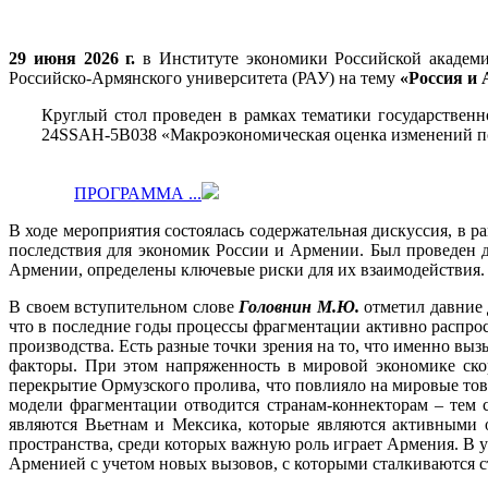
29 июня 2026 г.
в Институте экономики Российской акаде
Российско-Армянского университета (РАУ) на тему
«Россия и 
Круглый стол проведен в рамках тематики государствен
24SSAH-5B038 «Макроэкономическая оценка изменений пот
ПРОГРАММА ...
В ходе мероприятия состоялась содержательная дискуссия, в 
последствия для экономик России и Армении. Был проведен 
Армении, определены ключевые риски для их взаимодействия.
В своем вступительном слове
Головнин М.Ю.
отметил давние 
что в последние годы процессы фрагментации активно распрос
производства. Есть разные точки зрения на то, что именно в
факторы. При этом напряженность в мировой экономике ско
перекрытие Ормузского пролива, что повлияло на мировые то
модели фрагментации отводится странам-коннекторам – тем 
являются Вьетнам и Мексика, которые являются активными 
пространства, среди которых важную роль играет Армения. В 
Арменией с учетом новых вызовов, с которыми сталкиваются с