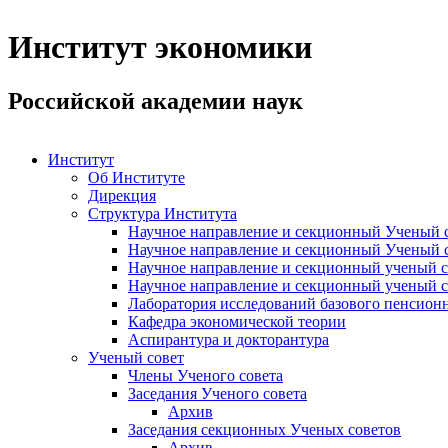
Институт экономики
Российской академии наук
Институт
Об Институте
Дирекция
Структура Института
Научное направление и секционный Ученый с
Научное направление и секционный Ученый с
Научное направление и секционный ученый с
Научное направление и секционный ученый с
Лаборатория исследований базового пенсионн
Кафедра экономической теории
Аспирантура и докторантура
Ученый совет
Члены Ученого совета
Заседания Ученого совета
Архив
Заседания секционных Ученых советов
Архив