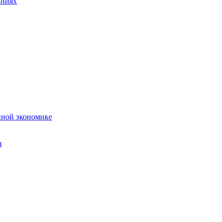
аниях
нной экономике
я