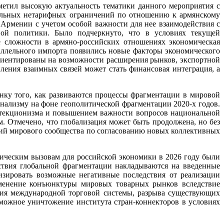
метил высокую актуальность тематики данного мероприятия с
дельных нетарифных ограничений по отношению к армянскому
Армении с учетом особой важности для нее взаимодействия с
ой политики. Было подчеркнуто, что в условиях текущей
 сложности в армяно-российских отношениях экономическая
араллельного импорта появились новые факторы экономического
риентированы на возможности расширения рынков, экспортной
ения взаимных связей может стать финансовая интеграция, а
нку того, как развиваются процессы фрагментации в мировой
нализму на фоне геополитической фрагментации 2020-х годов.
отекционизма и повышением важности вопросов национальной
 Отмечено, что глобализация может быть продолжена, но без
лий мирового сообщества по согласованию новых коллективных
гическим вызовам для российской экономики в 2026 году были
ствия глобальной фрагментации накладываются на введенные
изировать возможные негативные последствия от реализации
зменение конъюнктуры мировых товарных рынков вследствие
ния международной торговой системы, разрыва существующих
можное уничтожение института стран-коннекторов в условиях