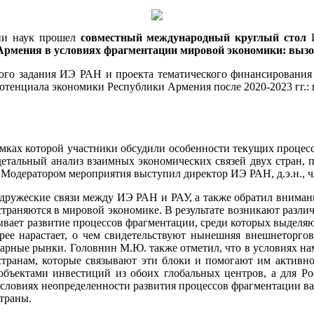
мии наук прошел
совместный международный круглый стол
И
Армения в условиях фрагментации мировой экономики: вызо
ного задания ИЭ РАН и проекта тематического финансировани
енциала экономики Республики Армения после 2020-2023 гг.: 
рамках которой участники обсудили особенности текущих проце
детальный анализ взаимных экономических связей двух стран, 
 Модератором мероприятия выступил директор ИЭ РАН, д.э.н.,
дружеские связи между ИЭ РАН и РАУ, а также обратил внимани
траняются в мировой экономике. В результате возникают различ
ызывает развитие процессов фрагментации, среди которых выделя
рее нарастает, о чем свидетельствуют нынешняя внешнеторг
варные рынки. Головнин М.Ю. также отметил, что в условиях на
странам, которые связывают эти блоки и помогают им активн
объектами инвестиций из обоих глобальных центров, а для Ро
условиях неопределенности развития процессов фрагментации в
траны.