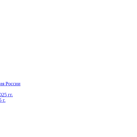
ия России
25 гг.
 г.