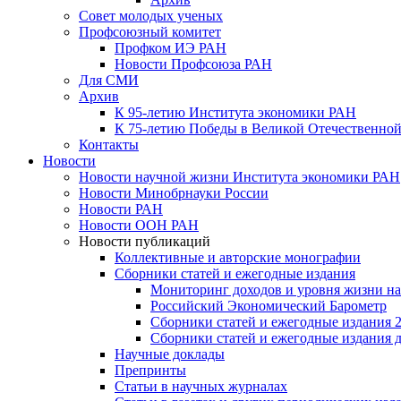
Совет молодых ученых
Профсоюзный комитет
Профком ИЭ РАН
Новости Профсоюза РАН
Для СМИ
Архив
К 95-летию Института экономики РАН
К 75-летию Победы в Великой Отечественной
Контакты
Новости
Новости научной жизни Института экономики РАН
Новости Минобрнауки России
Новости РАН
Новости ООН РАН
Новости публикаций
Коллективные и авторские монографии
Сборники статей и ежегодные издания
Мониторинг доходов и уровня жизни на
Российский Экономический Барометр
Сборники статей и ежегодные издания 2
Сборники статей и ежегодные издания до
Научные доклады
Препринты
Статьи в научных журналах