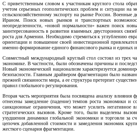
С приветственным словом к участникам круглого стола обрат
учетом серьезных геополитических проблем и ситуации на 
сельскохозяйственному экспорту на рынке России. Военные 
Ираном. Поиск новых рынков и транспортных возможност
неопределенности, «новой нормальности» важен поиск нов
заинтересованность в развитии взаимных двусторонних связей
роста для Армении. Необходимо стремиться к углублению ев
ориентации и повышение своей инвестиционной привлекатель
именно формирование единого финансового рынка и единых и
Совместный международный круглый стол состоял из трех ча
экономике. В частности, были обозначены причины и последс
Новый экономический национализм характеризуется доминир
безопасности. Главным драйвером фрагментации было назван
прежней связанности мира, а ее структура претерпит сущест
правил глобального регулирования.
Вторая часть мероприятия была посвящена анализу влияния ф
отнесены замедление (падение) темпов роста экономики и 
санкционные ограничения, что может усилить негативное в
стратегических вызовов. Кроме того, были выделены вызо
ухудшения динамики глобальной экономики и торговли за с
цепочек добавленной стоимости и замедления экономик круп
жесткого сценария фрагментации.