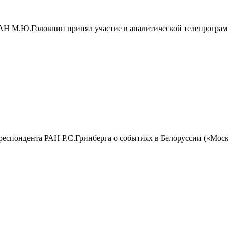
АН М.Ю.Головнин принял участие в аналитической телепрограм
еспондента РАН Р.С.Гринберга о событиях в Белоруссии («Моско