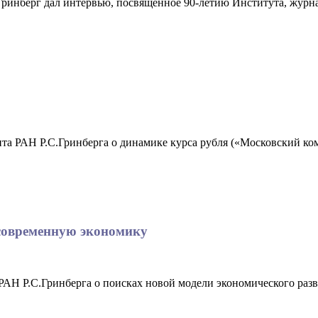
инберг дал интервью, посвященное 90-летию Института, журналу
а РАН Р.С.Гринберга о динамике курса рубля («Московский комс
современную экономику
РАН Р.С.Гринберга о поисках новой модели экономического разв