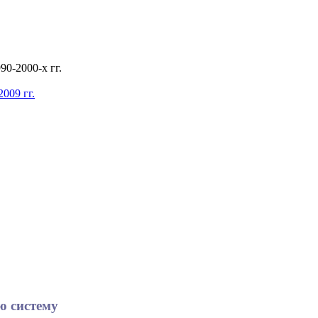
0-2000-х гг.
009 гг.
ю систему