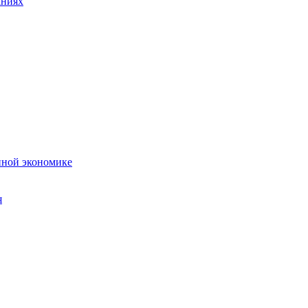
аниях
нной экономике
я