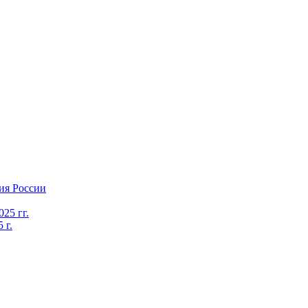
ия России
25 гг.
 г.