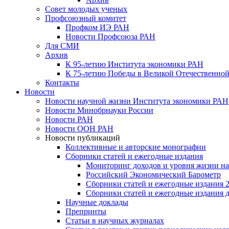
Совет молодых ученых
Профсоюзный комитет
Профком ИЭ РАН
Новости Профсоюза РАН
Для СМИ
Архив
К 95-летию Института экономики РАН
К 75-летию Победы в Великой Отечественной
Контакты
Новости
Новости научной жизни Института экономики РАН
Новости Минобрнауки России
Новости РАН
Новости ООН РАН
Новости публикаций
Коллективные и авторские монографии
Сборники статей и ежегодные издания
Мониторинг доходов и уровня жизни на
Российский Экономический Барометр
Сборники статей и ежегодные издания 2
Сборники статей и ежегодные издания до
Научные доклады
Препринты
Статьи в научных журналах