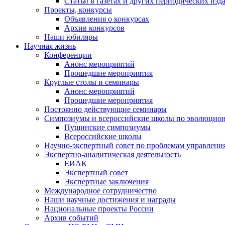
Статьи в газетах и других периодических изд
Проекты, конкурсы
Объявления о конкурсах
Архив конкурсов
Наши юбиляры
Научная жизнь
Конференции
Анонс мероприятий
Прошедшие мероприятия
Круглые столы и семинары
Анонс мероприятий
Прошедшие мероприятия
Постоянно действующие семинары
Симпозиумы и всероссийские школы по эволюцио
Пущинские симпозиумы
Всероссийские школы
Научно-экспертный совет по проблемам управлени
Экспертно-аналитическая деятельность
ЕИАК
Экспертный совет
Экспертные заключения
Международное сотрудничество
Наши научные достижения и награды
Национальные проекты России
Архив событий