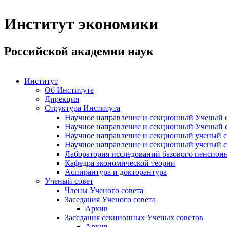
Институт экономики
Российской академии наук
Институт
Об Институте
Дирекция
Структура Института
Научное направление и секционный Ученый с
Научное направление и секционный Ученый с
Научное направление и секционный ученый с
Научное направление и секционный ученый с
Лаборатория исследований базового пенсионн
Кафедра экономической теории
Аспирантура и докторантура
Ученый совет
Члены Ученого совета
Заседания Ученого совета
Архив
Заседания секционных Ученых советов
Архив