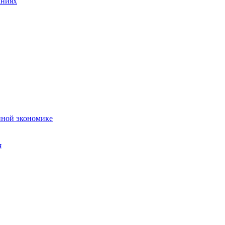
аниях
нной экономике
я