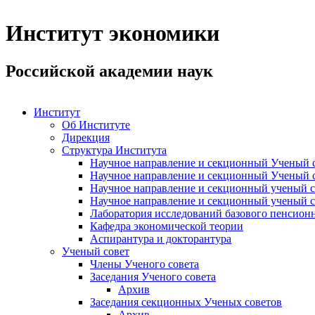
Институт экономики
Российской академии наук
Институт
Об Институте
Дирекция
Структура Института
Научное направление и секционный Ученый с
Научное направление и секционный Ученый с
Научное направление и секционный ученый с
Научное направление и секционный ученый с
Лаборатория исследований базового пенсионн
Кафедра экономической теории
Аспирантура и докторантура
Ученый совет
Члены Ученого совета
Заседания Ученого совета
Архив
Заседания секционных Ученых советов
Архив