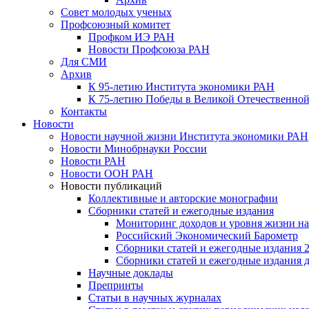
Совет молодых ученых
Профсоюзный комитет
Профком ИЭ РАН
Новости Профсоюза РАН
Для СМИ
Архив
К 95-летию Института экономики РАН
К 75-летию Победы в Великой Отечественной
Контакты
Новости
Новости научной жизни Института экономики РАН
Новости Минобрнауки России
Новости РАН
Новости ООН РАН
Новости публикаций
Коллективные и авторские монографии
Сборники статей и ежегодные издания
Мониторинг доходов и уровня жизни на
Российский Экономический Барометр
Сборники статей и ежегодные издания 2
Сборники статей и ежегодные издания до
Научные доклады
Препринты
Статьи в научных журналах