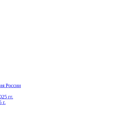
ия России
25 гг.
 г.