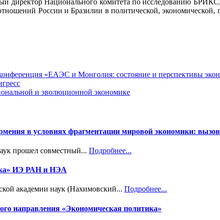
ый директор Национального комитета по исследованию БРИКС, п
отношений России и Бразилии в политической, экономической, 
я конференция «ЕАЭС и Монголия: состояние и перспективы эко
нгресс
циональной и эволюционной экономике
Армения в условиях фрагментации мировой экономики: вызов
наук прошел совместный...
Подробнее...
ика» ИЭ РАН и НЭА
ской академии наук (Нахимовский...
Подробнее...
учного направления «Экономическая политика»