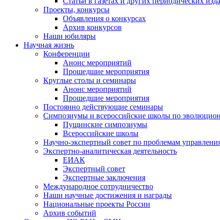
Статьи в газетах и других периодических изд
Проекты, конкурсы
Объявления о конкурсах
Архив конкурсов
Наши юбиляры
Научная жизнь
Конференции
Анонс мероприятий
Прошедшие мероприятия
Круглые столы и семинары
Анонс мероприятий
Прошедшие мероприятия
Постоянно действующие семинары
Симпозиумы и всероссийские школы по эволюцио
Пущинские симпозиумы
Всероссийские школы
Научно-экспертный совет по проблемам управлени
Экспертно-аналитическая деятельность
ЕИАК
Экспертный совет
Экспертные заключения
Международное сотрудничество
Наши научные достижения и награды
Национальные проекты России
Архив событий