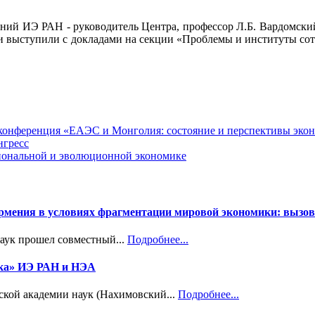
ваний ИЭ РАН - руководитель Центра, профессор Л.Б. Вардомский
и выступили с докладами на секции «Проблемы и институты со
я конференция «ЕАЭС и Монголия: состояние и перспективы эко
нгресс
циональной и эволюционной экономике
Армения в условиях фрагментации мировой экономики: вызов
наук прошел совместный...
Подробнее...
ика» ИЭ РАН и НЭА
ской академии наук (Нахимовский...
Подробнее...