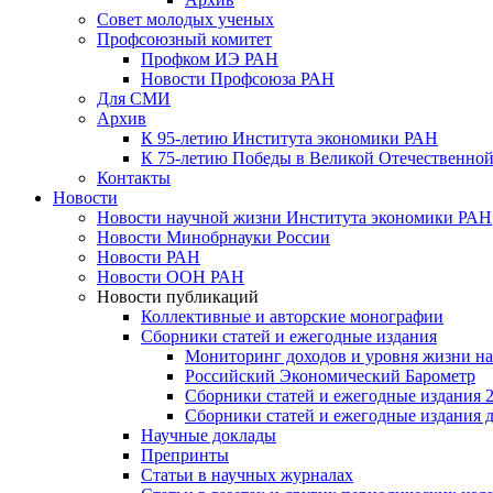
Совет молодых ученых
Профсоюзный комитет
Профком ИЭ РАН
Новости Профсоюза РАН
Для СМИ
Архив
К 95-летию Института экономики РАН
К 75-летию Победы в Великой Отечественной
Контакты
Новости
Новости научной жизни Института экономики РАН
Новости Минобрнауки России
Новости РАН
Новости ООН РАН
Новости публикаций
Коллективные и авторские монографии
Сборники статей и ежегодные издания
Мониторинг доходов и уровня жизни на
Российский Экономический Барометр
Сборники статей и ежегодные издания 2
Сборники статей и ежегодные издания до
Научные доклады
Препринты
Статьи в научных журналах