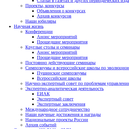
Статьи в газетах и других периодических изд
Проекты, конкурсы
Объявления о конкурсах
Архив конкурсов
Наши юбиляры
Научная жизнь
Конференции
Анонс мероприятий
Прошедшие мероприятия
Круглые столы и семинары
Анонс мероприятий
Прошедшие мероприятия
Постоянно действующие семинары
Симпозиумы и всероссийские школы по эволюцио
Пущинские симпозиумы
Всероссийские школы
Научно-экспертный совет по проблемам управлени
Экспертно-аналитическая деятельность
ЕИАК
Экспертный совет
Экспертные заключения
Международное сотрудничество
Наши научные достижения и награды
Национальные проекты России
Архив событий