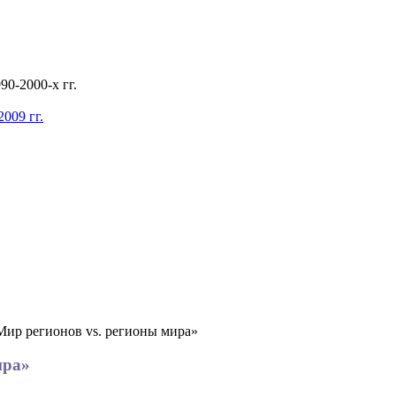
0-2000-х гг.
009 гг.
ир регионов vs. регионы мира»
ира»