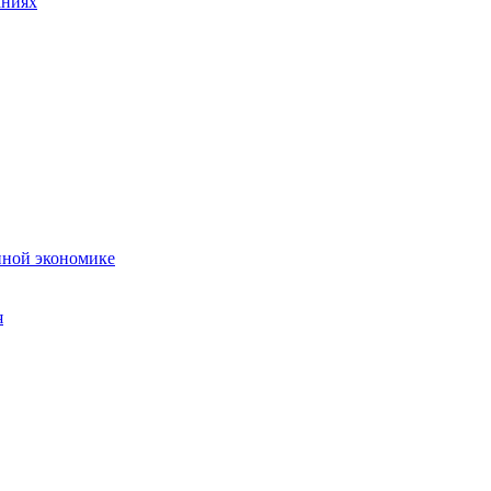
аниях
нной экономике
я