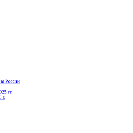
ия России
25 гг.
 г.