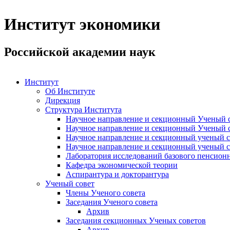
Институт экономики
Российской академии наук
Институт
Об Институте
Дирекция
Структура Института
Научное направление и секционный Ученый с
Научное направление и секционный Ученый с
Научное направление и секционный ученый с
Научное направление и секционный ученый с
Лаборатория исследований базового пенсионн
Кафедра экономической теории
Аспирантура и докторантура
Ученый совет
Члены Ученого совета
Заседания Ученого совета
Архив
Заседания секционных Ученых советов
Архив