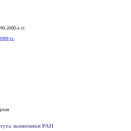
0-2000-х гг.
009 гг.
рхив
титута экономики РАН