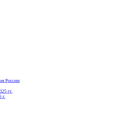
ия России
25 гг.
 г.