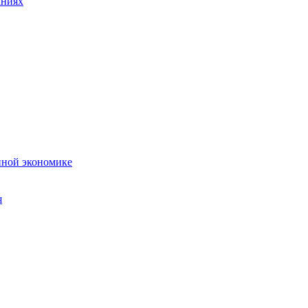
аниях
нной экономике
я