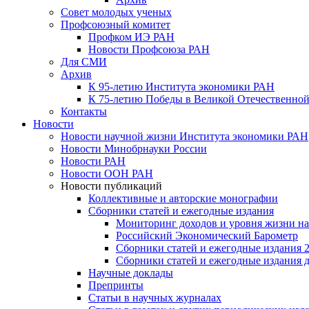
Совет молодых ученых
Профсоюзный комитет
Профком ИЭ РАН
Новости Профсоюза РАН
Для СМИ
Архив
К 95-летию Института экономики РАН
К 75-летию Победы в Великой Отечественной
Контакты
Новости
Новости научной жизни Института экономики РАН
Новости Минобрнауки России
Новости РАН
Новости ООН РАН
Новости публикаций
Коллективные и авторские монографии
Сборники статей и ежегодные издания
Мониторинг доходов и уровня жизни на
Российский Экономический Барометр
Сборники статей и ежегодные издания 2
Сборники статей и ежегодные издания до
Научные доклады
Препринты
Статьи в научных журналах