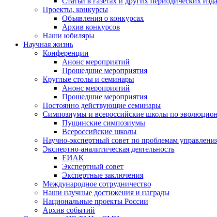
Статьи в газетах и других периодических изд
Проекты, конкурсы
Объявления о конкурсах
Архив конкурсов
Наши юбиляры
Научная жизнь
Конференции
Анонс мероприятий
Прошедшие мероприятия
Круглые столы и семинары
Анонс мероприятий
Прошедшие мероприятия
Постоянно действующие семинары
Симпозиумы и всероссийские школы по эволюцио
Пущинские симпозиумы
Всероссийские школы
Научно-экспертный совет по проблемам управлени
Экспертно-аналитическая деятельность
ЕИАК
Экспертный совет
Экспертные заключения
Международное сотрудничество
Наши научные достижения и награды
Национальные проекты России
Архив событий