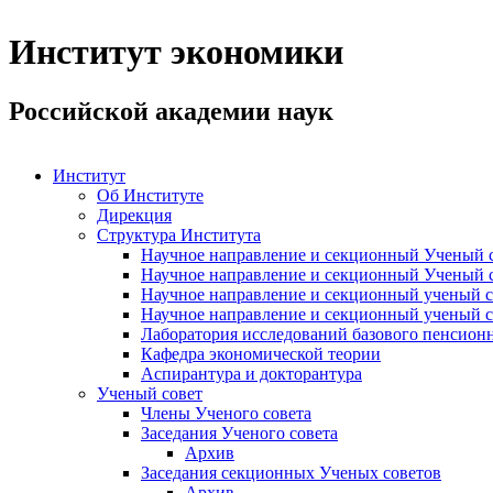
Институт экономики
Российской академии наук
Институт
Об Институте
Дирекция
Структура Института
Научное направление и секционный Ученый с
Научное направление и секционный Ученый с
Научное направление и секционный ученый с
Научное направление и секционный ученый с
Лаборатория исследований базового пенсионн
Кафедра экономической теории
Аспирантура и докторантура
Ученый совет
Члены Ученого совета
Заседания Ученого совета
Архив
Заседания секционных Ученых советов
Архив