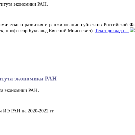
ститута экономики РАН.
омического развития и ранжирование субъектов Российской Фе
к, профессор Бухвальд Евгений Моисеевич).
Текст доклада ...
ститута экономики РАН
ута экономики РАН.
ы ИЭ РАН на 2020-2022 гг.