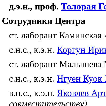
д.э.н., проф.
Толорая Г
Сотрудники Центра
ст. лаборант Каминская
с.н.с., к.э.н.
Коргун Ири
ст. лаборант Малышева
c.н.с., к.э.н.
Нгуен Куок
в.н.с., к.э.н.
Яковлев Ар
совместительству)