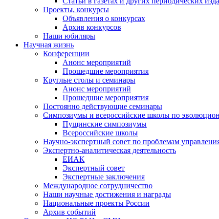
Статьи в газетах и других периодических изд
Проекты, конкурсы
Объявления о конкурсах
Архив конкурсов
Наши юбиляры
Научная жизнь
Конференции
Анонс мероприятий
Прошедшие мероприятия
Круглые столы и семинары
Анонс мероприятий
Прошедшие мероприятия
Постоянно действующие семинары
Симпозиумы и всероссийские школы по эволюцио
Пущинские симпозиумы
Всероссийские школы
Научно-экспертный совет по проблемам управлени
Экспертно-аналитическая деятельность
ЕИАК
Экспертный совет
Экспертные заключения
Международное сотрудничество
Наши научные достижения и награды
Национальные проекты России
Архив событий