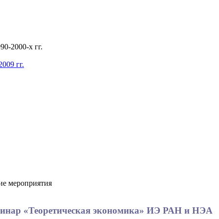
0-2000-х гг.
009 гг.
е мероприятия
еминар «Теоретическая экономика» ИЭ РАН и НЭА