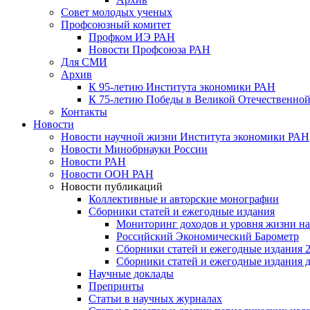
Совет молодых ученых
Профсоюзный комитет
Профком ИЭ РАН
Новости Профсоюза РАН
Для СМИ
Архив
К 95-летию Института экономики РАН
К 75-летию Победы в Великой Отечественной
Контакты
Новости
Новости научной жизни Института экономики РАН
Новости Минобрнауки России
Новости РАН
Новости ООН РАН
Новости публикаций
Коллективные и авторские монографии
Сборники статей и ежегодные издания
Мониторинг доходов и уровня жизни на
Российский Экономический Барометр
Сборники статей и ежегодные издания 2
Сборники статей и ежегодные издания до
Научные доклады
Препринты
Статьи в научных журналах