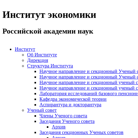
Институт экономики
Российской академии наук
Институт
Об Институте
Дирекция
Структура Института
Научное направление и секционный Ученый с
Научное направление и секционный Ученый с
Научное направление и секционный ученый с
Научное направление и секционный ученый с
Лаборатория исследований базового пенсионн
Кафедра экономической теории
Аспирантура и докторантура
Ученый совет
Члены Ученого совета
Заседания Ученого совета
Архив
Заседания секционных Ученых советов
Архив