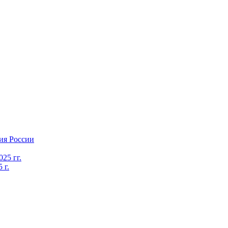
ия России
25 гг.
 г.