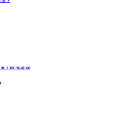
аниях
нной экономике
я