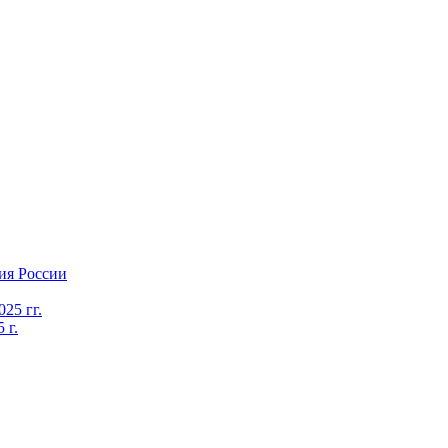
ия России
25 гг.
 г.