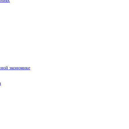
аниях
нной экономике
я