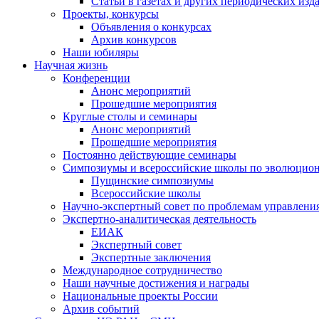
Статьи в газетах и других периодических изд
Проекты, конкурсы
Объявления о конкурсах
Архив конкурсов
Наши юбиляры
Научная жизнь
Конференции
Анонс мероприятий
Прошедшие мероприятия
Круглые столы и семинары
Анонс мероприятий
Прошедшие мероприятия
Постоянно действующие семинары
Симпозиумы и всероссийские школы по эволюцио
Пущинские симпозиумы
Всероссийские школы
Научно-экспертный совет по проблемам управлени
Экспертно-аналитическая деятельность
ЕИАК
Экспертный совет
Экспертные заключения
Международное сотрудничество
Наши научные достижения и награды
Национальные проекты России
Архив событий