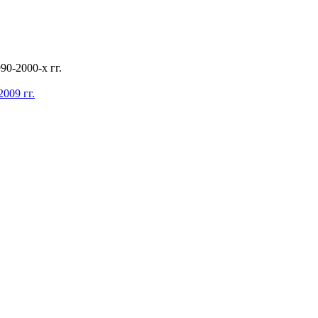
0-2000-х гг.
009 гг.