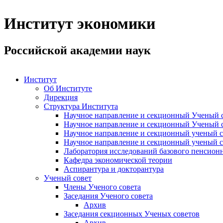
Институт экономики
Российской академии наук
Институт
Об Институте
Дирекция
Структура Института
Научное направление и секционный Ученый с
Научное направление и секционный Ученый с
Научное направление и секционный ученый с
Научное направление и секционный ученый с
Лаборатория исследований базового пенсионн
Кафедра экономической теории
Аспирантура и докторантура
Ученый совет
Члены Ученого совета
Заседания Ученого совета
Архив
Заседания секционных Ученых советов
Архив