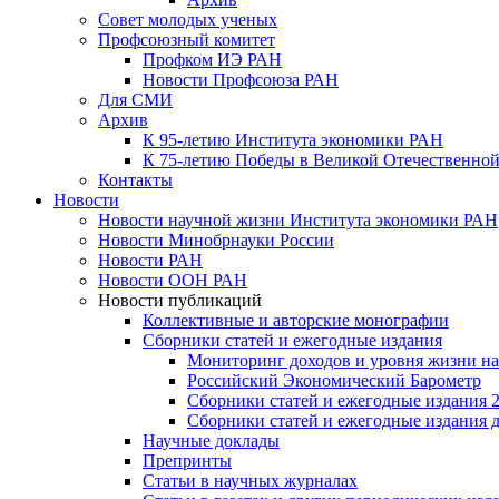
Совет молодых ученых
Профсоюзный комитет
Профком ИЭ РАН
Новости Профсоюза РАН
Для СМИ
Архив
К 95-летию Института экономики РАН
К 75-летию Победы в Великой Отечественной
Контакты
Новости
Новости научной жизни Института экономики РАН
Новости Минобрнауки России
Новости РАН
Новости ООН РАН
Новости публикаций
Коллективные и авторские монографии
Сборники статей и ежегодные издания
Мониторинг доходов и уровня жизни на
Российский Экономический Барометр
Сборники статей и ежегодные издания 2
Сборники статей и ежегодные издания до
Научные доклады
Препринты
Статьи в научных журналах